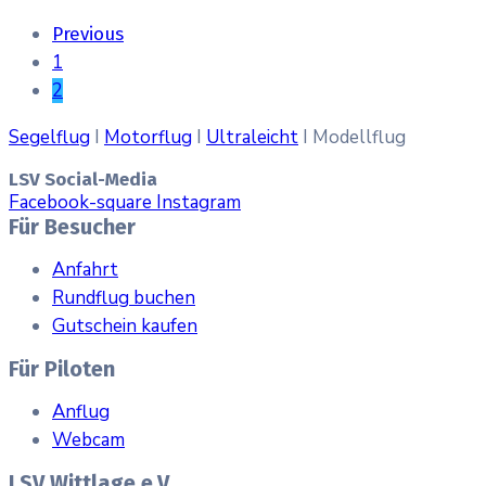
Previous
1
2
Segelflug
I
Motorflug
I
Ultraleicht
I Modellflug
LSV Social-Media
Facebook-square
Instagram
Für Besucher
Anfahrt
Rundflug buchen
Gutschein kaufen
Für Piloten
Anflug
Webcam
LSV Wittlage e.V.