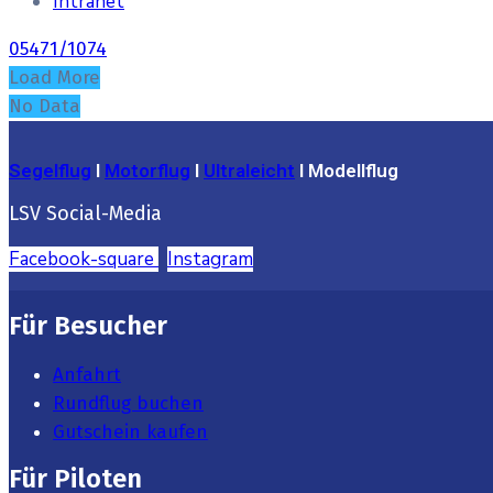
Intranet
05471/1074
Load More
No Data
Segelflug
I
Motorflug
I
Ultraleicht
I Modellflug
LSV Social-Media
Facebook-square
Instagram
Für Besucher
Anfahrt
Rundflug buchen
Gutschein kaufen
Für Piloten