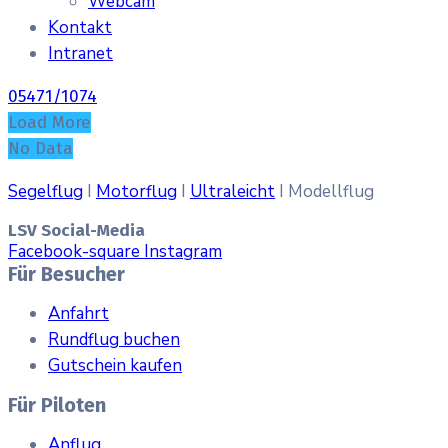
Webcam
Kontakt
Intranet
05471/1074
Load More
No Data
Segelflug
I
Motorflug
I
Ultraleicht
I Modellflug
LSV Social-Media
Facebook-square
Instagram
Für Besucher
Anfahrt
Rundflug buchen
Gutschein kaufen
Für Piloten
Anflug